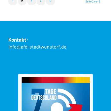
1
2
3
4
5
Seite 2 von 5
Kontakt:
info@afd-stadtwunstorf.de