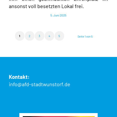
ansonst voll besetzten Lokal frei.
5. Juni 2025
1
2
3
4
5
Seite 1 von 5
Kontakt:
info@afd-stadtwunstorf.de